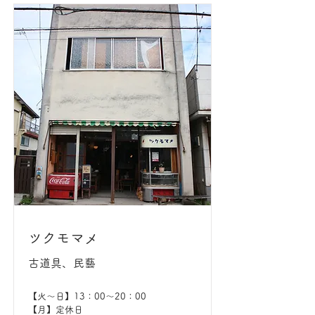
ツクモマメ
古道具、民藝
【火〜日】13：00〜20：00
【月】定休日