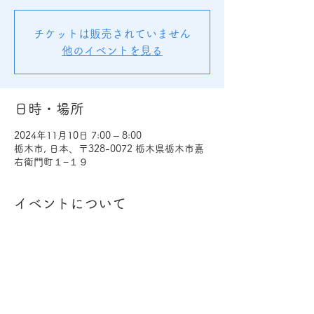
チケットは販売されていません
他のイベントを見る
日時・場所
2024年11月10日 7:00 – 8:00
栃木市, 日本、〒328-0072 栃木県栃木市嘉
右衛門町１−１９
イベントについて
毎月第一日曜日（2024年は５月、１１月、
１月は第二日曜）の朝７時から、神明神社か
らぐるっと地区内を一周して、路上のお掃除
を行っています。誰でも気軽に参加できま
す。