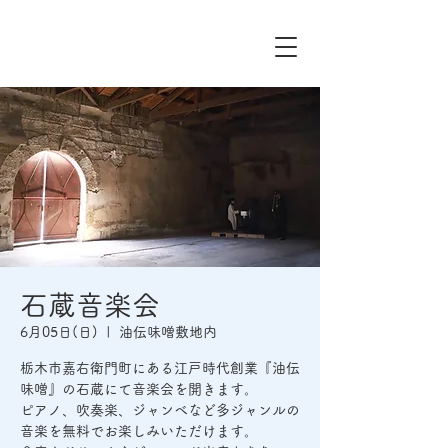
石蔵音楽会
6月05日(日)
  |  
油伝味噌敷地内
栃木市嘉右衛門町にある江戸時代創業『油伝
味噌』の石蔵にて音楽会を開きます。
ピアノ、吹奏楽、ジャンベなど多ジャンルの
音楽を無料でお楽しみいただけます。