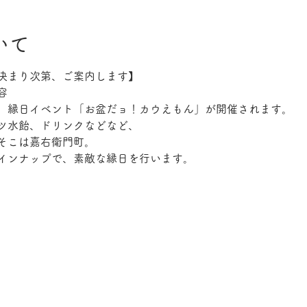
いて
決まり次第、ご案内します】
容
、縁日イベント「お盆だョ！カウえもん」が開催されます。
ツ水飴、ドリンクなどなど、
そこは嘉右衛門町。
インナップで、素敵な縁日を行います。