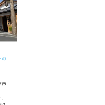
ーの
案内
る、
拠点