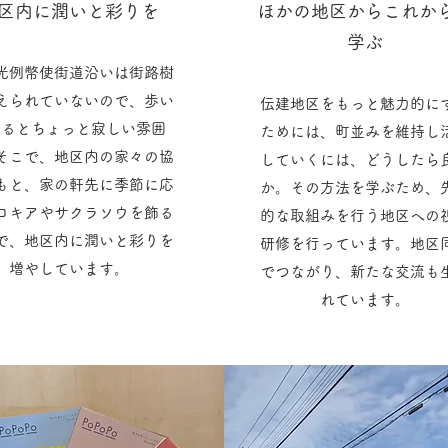
区内に潤いと彩りを
ほかの地区からこれか
学ぶ
光例幣使街道沿いは街路樹
えられていないので、歩い
伝建地区をもっと魅力的に
いるとちょっと寂しい雰囲
ためには、町並みを維持し
そこで、地区内の家々の協
していくには、どうしたら
もと、家の軒先に季節に応
か。その方法を学ぶため、
コキアやサクラソウを飾る
的な取組みを行う地区への
で、地区内に潤いと彩りを
研修を行っています。地区
増やしています。
でつながり、新たな交流も
れています。