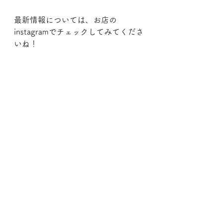
最新情報については、お店の
instagramでチェックしてみてくださ
いね！
＊YOGE
https://www.instagram.com/yoge_cl
othes/?hl=ja
＊おた福堂
https://www.instagram.com/otafuku
8989/?hl=ja
コメント