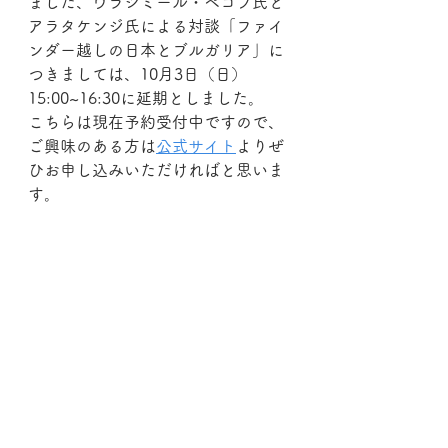
ました、ウラジミール・ペコフ氏と
アラタケンジ氏による対談「ファイ
ンダー越しの日本とブルガリア」に
つきましては、10月3日（日）
15:00~16:30に延期としました。
こちらは現在予約受付中ですので、
ご興味のある方は
公式サイト
よりぜ
ひお申し込みいただければと思いま
す。
一日も早くこの状況が落ち着き、再
び皆様に作品を楽しんでいただける
ことを願っております。
コメント
コメントを追加…