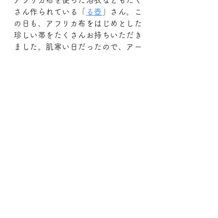
アフリカ布を使った浴衣などもたく
さん作られている「
る壺
」さん。こ
の日も、アフリカ布をはじめとした
珍しい帯をたくさんお持ちいただき
ました。肌寒い日だったので、アー
ムウォーマーをお買い上げされたお
客様も多かったです。
そして私もちゃっかり、レンタル着
物（銘仙！）に、
る壺
さんの帯を合
わせていただきました。
ブーツなのでちょいと裾上げの着こ
なしで。着慣れてない感が出てます
が、そこは着物と帯の可愛さでごま
かせ・・・ているかしら？